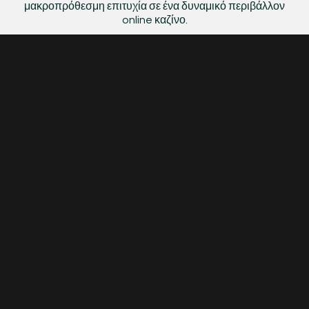
μακροπρόθεσμη επιτυχία σε ένα δυναμικό περιβάλλον
online καζίνο.
Prev
N
Previous
Next
More Updates
Mosbet Ilə Bahis
Dünyasında
Ustalaşmağın 10 Yolu
July 24, 2026
Həqiqətən də, mosbet-ə qarşı bir ön yargım var
idi, lakin bu platformanın neye qadir olduğunu