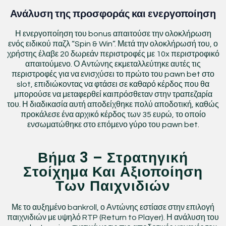
Ανάλυση της προσφοράς και ενεργοποίηση
Η ενεργοποίηση του bonus απαιτούσε την ολοκλήρωση
ενός ειδικού παζλ “Spin & Win”. Μετά την ολοκλήρωσή του, ο
χρήστης έλαβε 20 δωρεάν περιστροφές με 10x περιστροφικό
απαιτούμενο. Ο Αντώνης εκμεταλλεύτηκε αυτές τις
περιστροφές για να ενισχύσει το πρώτο του pawn bet στο
slot, επιδιώκοντας να φτάσει σε καθαρό κέρδος που θα
μπορούσε να μεταφερθεί καιπρόσθεταν στην τραπεζαρία
του. Η διαδικασία αυτή αποδείχθηκε πολύ αποδοτική, καθώς
προκάλεσε ένα αρχικό κέρδος των 35 ευρώ, το οποίο
ενσωματώθηκε στο επόμενο γύρο του pawn bet.
Βήμα 3 – Στρατηγική
Στοίχημα Και Αξιοποίηση
Των Παιχνιδιών
Με το αυξημένο bankroll, ο Αντώνης εστίασε στην επιλογή
παιχνιδιών με υψηλό RTP (Return to Player). Η ανάλυση του