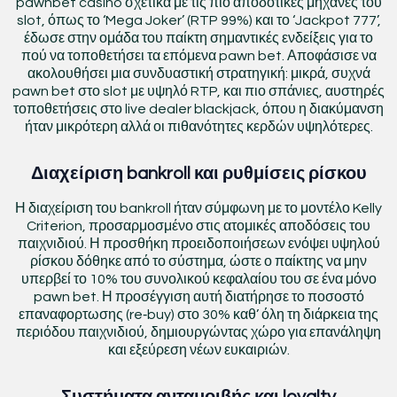
pawnbet casino σχετικά με τις πιο αποδοτικές μηχανές του
slot, όπως το ‘Mega Joker’ (RTP 99%) και το ‘Jackpot 777’,
έδωσε στην ομάδα του παίκτη σημαντικές ενδείξεις για το
πού να τοποθετήσει τα επόμενα pawn bet. Αποφάσισε να
ακολουθήσει μια συνδυαστική στρατηγική: μικρά, συχνά
pawn bet στο slot με υψηλό RTP, και πιο σπάνιες, αυστηρές
τοποθετήσεις στο live dealer blackjack, όπου η διακύμανση
ήταν μικρότερη αλλά οι πιθανότητες κερδών υψηλότερες.
Διαχείριση bankroll και ρυθμίσεις ρίσκου
Η διαχείριση του bankroll ήταν σύμφωνη με το μοντέλο Kelly
Criterion, προσαρμοσμένο στις ατομικές αποδόσεις του
παιχνιδιού. Η προσθήκη προειδοποιήσεων ενόψει υψηλού
ρίσκου δόθηκε από το σύστημα, ώστε ο παίκτης να μην
υπερβεί το 10% του συνολικού κεφαλαίου του σε ένα μόνο
pawn bet. Η προσέγγιση αυτή διατήρησε το ποσοστό
επαναφορτωσης (re‑buy) στο 30% καθ’ όλη τη διάρκεια της
περιόδου παιχνιδιού, δημιουργώντας χώρο για επανάληψη
και εξεύρεση νέων ευκαιριών.