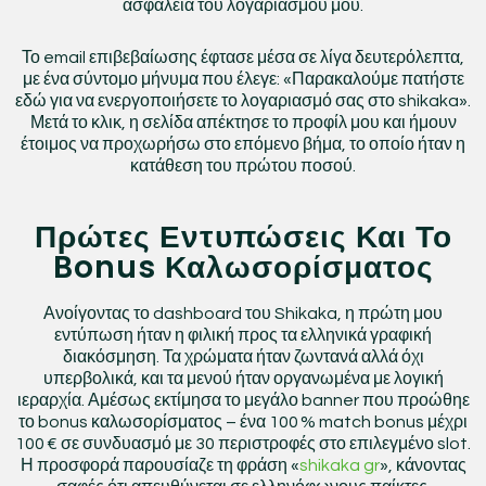
ασφάλεια του λογαριασμού μου.
Το email επιβεβαίωσης έφτασε μέσα σε λίγα δευτερόλεπτα,
με ένα σύντομο μήνυμα που έλεγε: «Παρακαλούμε πατήστε
εδώ για να ενεργοποιήσετε το λογαριασμό σας στο shikaka».
Μετά το κλικ, η σελίδα απέκτησε το προφίλ μου και ήμουν
έτοιμος να προχωρήσω στο επόμενο βήμα, το οποίο ήταν η
κατάθεση του πρώτου ποσού.
Πρώτες Εντυπώσεις Και Το
Bonus Καλωσορίσματος
Ανοίγοντας το dashboard του Shikaka, η πρώτη μου
εντύπωση ήταν η φιλική προς τα ελληνικά γραφική
διακόσμηση. Τα χρώματα ήταν ζωντανά αλλά όχι
υπερβολικά, και τα μενού ήταν οργανωμένα με λογική
ιεραρχία. Αμέσως εκτίμησα το μεγάλο banner που προώθηε
το bonus καλωσορίσματος – ένα 100 % match bonus μέχρι
100 € σε συνδυασμό με 30 περιστροφές στο επιλεγμένο slot.
Η προσφορά παρουσίαζε τη φράση «
shikaka gr
», κάνοντας