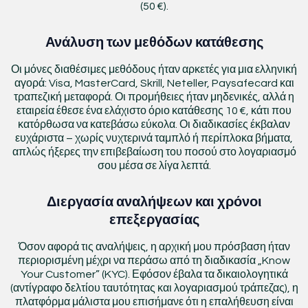
(50 €).
Ανάλυση των μεθόδων κατάθεσης
Οι μόνες διαθέσιμες μεθόδους ήταν αρκετές για μια ελληνική
αγορά: Visa, MasterCard, Skrill, Neteller, Paysafecard και
τραπεζική μεταφορά. Οι προμήθειες ήταν μηδενικές, αλλά η
εταιρεία έθεσε ένα ελάχιστο όριο κατάθεσης 10 €, κάτι που
κατόρθωσα να κατεβάσω εύκολα. Οι διαδικασίες έκβαλαν
ευχάριστα – χωρίς νυχτερινά ταμπλό ή περίπλοκα βήματα,
απλώς ήξερες την επιβεβαίωση του ποσού στο λογαριασμό
σου μέσα σε λίγα λεπτά.
Διεργασία αναλήψεων και χρόνοι
επεξεργασίας
Όσον αφορά τις αναλήψεις, η αρχική μου πρόσβαση ήταν
περιορισμένη μέχρι να περάσω από τη διαδικασία „Know
Your Customer” (KYC). Εφόσον έβαλα τα δικαιολογητικά
(αντίγραφο δελτίου ταυτότητας και λογαριασμού τράπεζας), η
πλατφόρμα μάλιστα μου επισήμανε ότι η επαλήθευση είναι