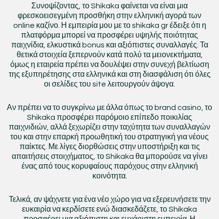
Συνοψίζοντας, το Shikaka φαίνεται να είναι μια
φρεσκοεισεγμένη προσθήκη στην ελληνική αγορά των
online καζίνο. Η εμπειρία μου με το shikaka gr έδειξε ότι η
πλατφόρμα μπορεί να προσφέρει υψηλής ποιότητας
παιχνίδια, ελκυστικά bonus και αξιόπιστες συναλλαγές. Τα
θετικά στοιχεία ξεπερνούν κατά πολύ τα μειονεκτήματα,
όμως η εταιρεία πρέπει να δουλέψει στην συνεχή βελτίωση
της εξυπηρέτησης στα ελληνικά και στη διασφάλιση ότι όλες
οι σελίδες του site λειτουργούν άψογα.
Αν πρέπει να το συγκρίνω με άλλα όπως το brand casino, το
Shikaka προσφέρει παρόμοιο επίπεδο ποικιλίας
παιχνιδιών, αλλά ξεχωρίζει στην ταχύτητα των συναλλαγών
του και στην επαρκή προωθητική του στρατηγική για νέους
παίκτες. Με λίγες διορθώσεις στην υποστήριξη και τις
απαιτήσεις στοιχήματος, το Shikaka θα μπορούσε να γίνει
ένας από τους κορυφαίους παρόχους στην ελληνική
κοινότητα.
Τελικά, αν ψάχνετε για ένα νέο χώρο για να εξερευνήσετε την
ευκαιρία να κερδίσετε ενώ διασκεδάζετε, το Shikaka