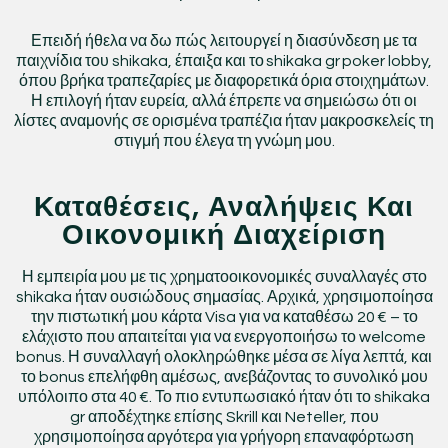
Επειδή ήθελα να δω πώς λειτουργεί η διασύνδεση με τα
παιχνίδια του shikaka, έπαιξα και το shikaka gr poker lobby,
όπου βρήκα τραπεζαρίες με διαφορετικά όρια στοιχημάτων.
Η επιλογή ήταν ευρεία, αλλά έπρεπε να σημειώσω ότι οι
λίστες αναμονής σε ορισμένα τραπέζια ήταν μακροσκελείς τη
στιγμή που έλεγα τη γνώμη μου.
Καταθέσεις, Αναλήψεις Και
Οικονομική Διαχείριση
Η εμπειρία μου με τις χρηματοοικονομικές συναλλαγές στο
shikaka ήταν ουσιώδους σημασίας. Αρχικά, χρησιμοποίησα
την πιστωτική μου κάρτα Visa για να καταθέσω 20 € – το
ελάχιστο που απαιτείται για να ενεργοποιήσω το welcome
bonus. Η συναλλαγή ολοκληρώθηκε μέσα σε λίγα λεπτά, και
το bonus επελήφθη αμέσως, ανεβάζοντας το συνολικό μου
υπόλοιπο στα 40 €. Το πιο εντυπωσιακό ήταν ότι το shikaka
gr αποδέχτηκε επίσης Skrill και Neteller, που
χρησιμοποίησα αργότερα για γρήγορη επαναφόρτωση