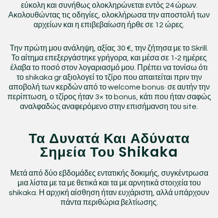
εύκολη και συνήθως ολοκληρώνεται εντός 24 ώρων.
Ακολουθώντας τις οδηγίες, ολοκλήρωσα την αποστολή των
αρχείων και η επιβεβαίωση ήρθε σε 12 ώρες.
Την πρώτη μου ανάληψη, αξίας 30 €, την ζήτησα με το Skrill.
Το αίτημα επεξεργάστηκε γρήγορα, και μέσα σε 1‑2 ημέρες
έλαβα το ποσό στον λογαριασμό μου. Πρέπει να τονίσω ότι
το shikaka gr αξιολογεί το τζίρο που απαιτείται πριν την
αποβολή των κερδών από το welcome bonus· σε αυτήν την
περίπτωση, ο τζίρος ήταν 3× το bonus, κάτι που ήταν σαφώς
αναλφαδώς αναφερόμενο στην επισήμανση του site.
Τα Δυνατά Και Αδύνατα
Σημεία Του Shikaka
Μετά από δύο εβδομάδες εντατικής δοκιμής, συγκέντρωσα
μια λίστα με τα με θετικά και τα με αρνητικά στοιχεία του
shikaka. Η αρχική αίσθηση ήταν ευχάριστη, αλλά υπάρχουν
πάντα περιθώρια βελτίωσης.