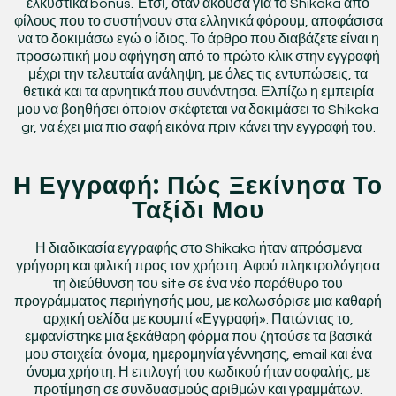
ελκυστικά bonus. Έτσι, όταν άκουσα για το Shikaka από
φίλους που το συστήνουν στα ελληνικά φόρουμ, αποφάσισα
να το δοκιμάσω εγώ ο ίδιος. Το άρθρο που διαβάζετε είναι η
προσωπική μου αφήγηση από το πρώτο κλικ στην εγγραφή
μέχρι την τελευταία ανάληψη, με όλες τις εντυπώσεις, τα
θετικά και τα αρνητικά που συνάντησα. Ελπίζω η εμπειρία
μου να βοηθήσει όποιον σκέφτεται να δοκιμάσει το Shikaka
gr, να έχει μια πιο σαφή εικόνα πριν κάνει την εγγραφή του.
Η Εγγραφή: Πώς Ξεκίνησα Το
Ταξίδι Μου
Η διαδικασία εγγραφής στο Shikaka ήταν απρόσμενα
γρήγορη και φιλική προς τον χρήστη. Αφού πληκτρολόγησα
τη διεύθυνση του site σε ένα νέο παράθυρο του
προγράμματος περιήγησής μου, με καλωσόρισε μια καθαρή
αρχική σελίδα με κουμπί «Εγγραφή». Πατώντας το,
εμφανίστηκε μια ξεκάθαρη φόρμα που ζητούσε τα βασικά
μου στοιχεία: όνομα, ημερομηνία γέννησης, email και ένα
όνομα χρήστη. Η επιλογή του κωδικού ήταν ασφαλής, με
προτίμηση σε συνδυασμούς αριθμών και γραμμάτων.