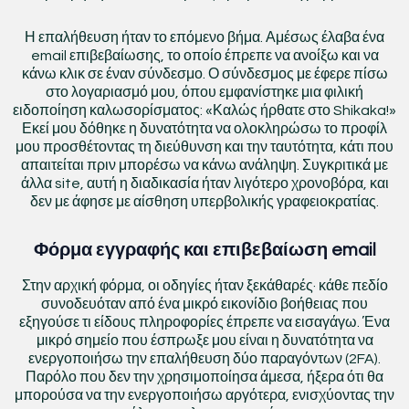
Η επαλήθευση ήταν το επόμενο βήμα. Αμέσως έλαβα ένα
email επιβεβαίωσης, το οποίο έπρεπε να ανοίξω και να
κάνω κλικ σε έναν σύνδεσμο. Ο σύνδεσμος με έφερε πίσω
στο λογαριασμό μου, όπου εμφανίστηκε μια φιλική
ειδοποίηση καλωσορίσματος: «Καλώς ήρθατε στο Shikaka!»
Εκεί μου δόθηκε η δυνατότητα να ολοκληρώσω το προφίλ
μου προσθέτοντας τη διεύθυνση και την ταυτότητα, κάτι που
απαιτείται πριν μπορέσω να κάνω ανάληψη. Συγκριτικά με
άλλα site, αυτή η διαδικασία ήταν λιγότερο χρονοβόρα, και
δεν με άφησε με αίσθηση υπερβολικής γραφειοκρατίας.
Φόρμα εγγραφής και επιβεβαίωση email
Στην αρχική φόρμα, οι οδηγίες ήταν ξεκάθαρές· κάθε πεδίο
συνοδευόταν από ένα μικρό εικονίδιο βοήθειας που
εξηγούσε τι είδους πληροφορίες έπρεπε να εισαγάγω. Ένα
μικρό σημείο που έσπρωξε μου είναι η δυνατότητα να
ενεργοποιήσω την επαλήθευση δύο παραγόντων (2FA).
Παρόλο που δεν την χρησιμοποίησα άμεσα, ήξερα ότι θα
μπορούσα να την ενεργοποιήσω αργότερα, ενισχύοντας την