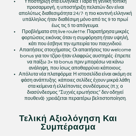
Υποστήριξη στα ελληνικά: Παρά τη γενική τοπική
προσαρμογή, η υποστήριξη πελατών δεν είναι
απολύτως διαθεσιμότητα 24/7· η πιο κοντινή ελληνική
υπάλληλος ήταν διαθέσιμη μόνο από τις 9 το πρωί
έως τις 5 το απόγευμα.
Προβλήματα στη live roulette: Παρατήρησα μικρές
φορτώσεις εικόνας όταν η συμφόρηση ήταν υψηλή,
κάτι που έσβηνε την εμπειρία του παιχνιδιού.
Απαιτήσεις στοιχήματος: Οι απαιτήσεις του welcome
bonus για τον τζίρο ήταν ελαφρώς αυστηρές· έπρεπε
να παίξω 3× το bonus πριν μπορέσω να κάνω
ανάληψη, που ίσως αποθαρρύνει κάποιους.
Απόλυτα νέα πλατφόρμα: Η ιστοσελίδα είναι ακόμη σε
φάση ανάπτυξης· κάποιες σελίδες έχουν μικρά λάθη
στα κείμενα ή ελλείποντες συνδέσμους (π.χ. ο
διασύνδεσμος “Συχνές ερωτήσεις” δεν οδηγεί
πουθενά)· χρειάζεται περαιτέρω βελτιστοποίηση.
Τελική Αξιολόγηση Και
Συμπέρασμα