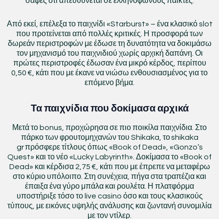
σαφές ότι απευθύνεται σε ελληνόφωνους παίκτες.
Από εκεί, επέλεξα το παιχνίδι «Starburst» – ένα κλασικό slot
που προτείνεται από πολλές κριτικές. Η προσφορά των
δωρεάν περιστροφών με έδωσε τη δυνατότητα να δοκιμάσω
τον μηχανισμό του παιχνιδιού χωρίς αρχική δαπάνη. Οι
πρώτες περιστροφές έδωσαν ένα μικρό κέρδος, περίπου
0,50 €, κάτι που με έκανε να νιώσω ενθουσιασμένος για το
επόμενο βήμα.
Τα παιχνίδια που δοκίμασα αρχικά
Μετά το bonus, προχώρησα σε πιο ποικίλα παιχνίδια. Στο
πάρκο των φρουτομηχανών του Shikaka, το shikaka
gr πρόσφερε τίτλους όπως «Book of Dead», «Gonzo’s
Quest» και το νέο «Lucky Labyrinth». Δοκίμασα το «Book of
Dead» και κέρδισα 2,75 €, κάτι που με έπρεπε να μεταφέρω
στο κύριο υπόλοιπο. Στη συνέχεια, πήγα στα τραπέζια και
έπαιξα ένα γύρο μπάλα και ρουλέτα. Η πλατφόρμα
υποστήριξε τόσο το live casino όσο και τους κλασικούς
τύπους, με εικόνες υψηλής ανάλυσης και ζωντανή συνομιλία
με τον ντίλερ.