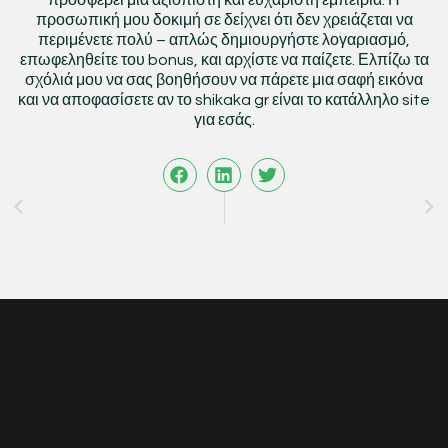
προσφέρει μια αξιόπιστη και ευχάριστη εμπειρία. Η
προσωπική μου δοκιμή σε δείχνει ότι δεν χρειάζεται να
περιμένετε πολύ – απλώς δημιουργήστε λογαριασμό,
επωφεληθείτε του bonus, και αρχίστε να παίζετε. Ελπίζω τα
σχόλιά μου να σας βοηθήσουν να πάρετε μια σαφή εικόνα
και να αποφασίσετε αν το shikaka gr είναι το κατάλληλο site
για εσάς.
Prev
N
Previous
Next
More Updates
Mosbet Ilə Bahis
Dünyasında
Ustalaşmağın 10 Yolu