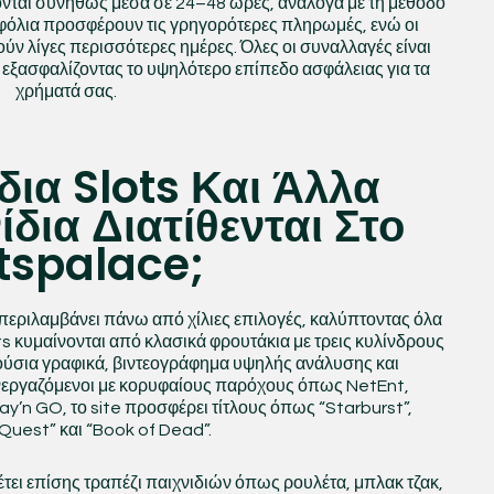
νται συνήθως μέσα σε 24–48 ώρες, ανάλογα με τη μέθοδο
οφόλια προσφέρουν τις γρηγορότερες πληρωμές, ενώ οι
ύν λίγες περισσότερες ημέρες. Όλες οι συναλλαγές είναι
 εξασφαλίζοντας το υψηλότερο επίπεδο ασφάλειας για τα
χρήματά σας.
δια Slots Και Άλλα
ίδια Διατίθενται Στο
tspalace;
περιλαμβάνει πάνω από χίλιες επιλογές, καλύπτοντας όλα
ts κυμαίνονται από κλασικά φρουτάκια με τρεις κυλίνδρους
λούσια γραφικά, βιντεογράφημα υψηλής ανάλυσης και
νεργαζόμενοι με κορυφαίους παρόχους όπως NetEnt,
ay’n GO, το site προσφέρει τίτλους όπως “Starburst”,
Quest” και “Book of Dead”.
έτει επίσης τραπέζι παιχνιδιών όπως ρουλέτα, μπλακ τζακ,