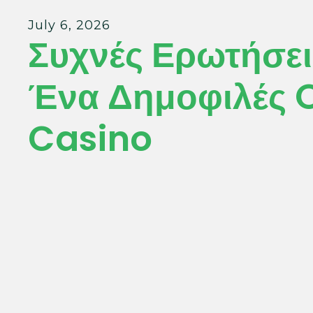
July 6, 2026
Συχνές Ερωτήσει
Ένα Δημοφιλές 
Casino