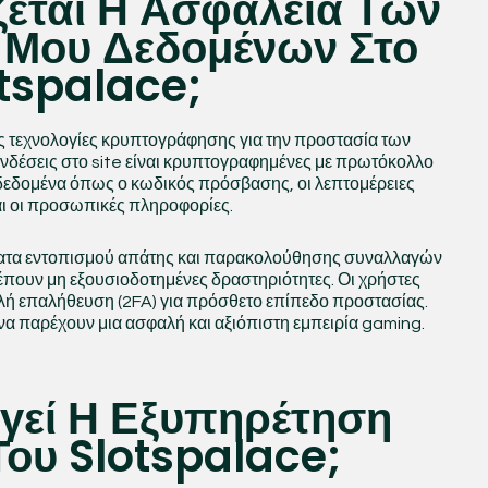
εται Η Ασφάλεια Των
Μου Δεδομένων Στο
tspalace;
ς τεχνολογίες κρυπτογράφησης για την προστασία των
νδέσεις στο site είναι κρυπτογραφημένες με πρωτόκολλο
 δεδομένα όπως ο κωδικός πρόσβασης, οι λεπτομέρειες
ι οι προσωπικές πληροφορίες.
ματα εντοπισμού απάτης και παρακολούθησης συναλλαγών
έπουν μη εξουσιοδοτημένες δραστηριότητες. Οι χρήστες
λή επαλήθευση (2FA) για πρόσθετο επίπεδο προστασίας.
να παρέχουν μια ασφαλή και αξιόπιστη εμπειρία gaming.
γεί Η Εξυπηρέτηση
ου Slotspalace;