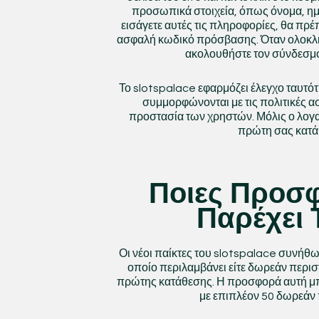
προσωπικά στοιχεία, όπως όνομα, ημ
εισάγετε αυτές τις πληροφορίες, θα πρέ
ασφαλή κωδικό πρόσβασης. Όταν ολοκληρ
ακολουθήστε τον σύνδεσμο
Το slotspalace εφαρμόζει έλεγχο ταυτότητ
συμμορφώνονται με τις πολιτικές 
προστασία των χρηστών. Μόλις ο λογα
πρώτη σας κατάθε
Ποιες Προσ
Παρέχει 
Οι νέοι παίκτες του slotspalace συνήθ
οποίο περιλαμβάνει είτε δωρεάν περισ
πρώτης κατάθεσης. Η προσφορά αυτή μπο
με επιπλέον 50 δωρεάν 