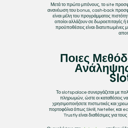
Μετά το πρώτο μπόνους, το site προσφ
ανανέωση του bonus, cash‑back προσφορ
είναι μέλη του προγράμματος πιστότη
οποίοι αλλάζουν σε δωροεπιταγές ή bo
προϋποθέσεις είναι διατυπωμένες μ
απο
Ποιες Μεθόδ
Ανάληψης
Slo
Το slotspalace συνεργάζεται με πο
πληρωμών, ώστε οι καταθέσεις να
χρησιμοποιήσετε πιστωτικές και χρεω
πορτοφόλια όπως Skrill, Neteller, και 
Trustly είναι διαθέσιμες για τ