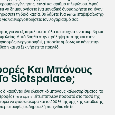
ερομηνία γέννησης, email και αριθμό τηλεφώνου. Αφού
πει να δημιουργήσετε ένα μοναδικό όνομα χρήστη και έναν
ώσετε τη διαδικασία, θα λάβετε ένα email επιβεβαίωσης·
 για να ενεργοποιήσετε τον λογαριασμό σας.
ας για να εξασφαλίσει ότι όλα τα στοιχεία είναι ακριβή και
ασφαλείας. Αυτό βοηθά στην πρόληψη απάτης και στην
ριασμός ενεργοποιηθεί, μπορείτε αμέσως να κάνετε την
ση και να ξεκινήσετε το παιχνίδι.
φορές Και Μπόνους
Το Slotspalace;
ως δικαιούνται ένα ελκυστικό μπόνους καλωσορίσματος, το
τροφές (free spins) είτε επιπλέον ποσοστό στο ποσό της
ρεί να φτάσει ακόμα και το 200 % της αρχικής κατάθεσης,
περιστροφές σε δημοφιλή παιχνίδια slots.