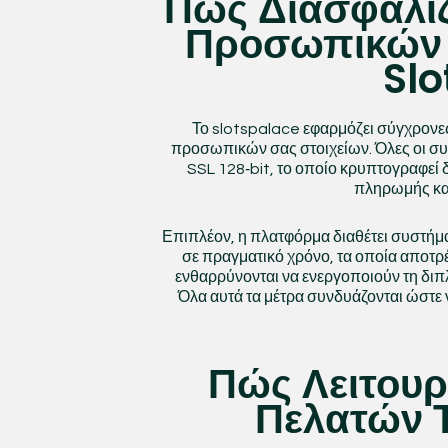
Πώς Διασφαλίζ
Προσωπικών 
Slo
Το slotspalace εφαρμόζει σύγχρονε
προσωπικών σας στοιχείων. Όλες οι συ
SSL 128‑bit, το οποίο κρυπτογραφεί
πληρωμής κα
Επιπλέον, η πλατφόρμα διαθέτει συστή
σε πραγματικό χρόνο, τα οποία αποτρ
ενθαρρύνονται να ενεργοποιούν τη διπ
Όλα αυτά τα μέτρα συνδυάζονται ώστε 
Πώς Λειτουρ
Πελατών Τ