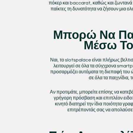
πόκερ και baccarat, καθώς και ζωντανά κ
παίκτες τη δυνατότητα να ζήσουν μια ολο
Μπορώ Να Παί
Μέσω Το
Ναι, το slotspalace είναι πλήρως βελτ
λειτουργεί σε όλα τα σύγχρονα smartph
προσαρμόζει αυτόματα τη διεπαφή του 
σε όλα τα παιχνίδια, 
Αν προτιμάτε, μπορείτε επίσης να κατεβ
γρήγορη πρόσβαση και επιπλέον ειδοπ
κινητό διατηρεί την ίδια ποιότητα γρ
επιτρέποντάς σας να απολαύσετ