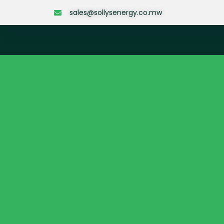
Skip
sales@sollysenergy.co.mw
to
content