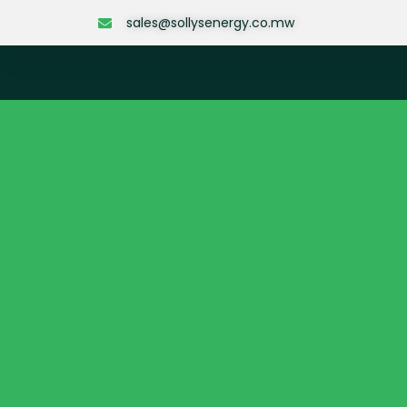
Skip
sales@sollysenergy.co.mw
to
content