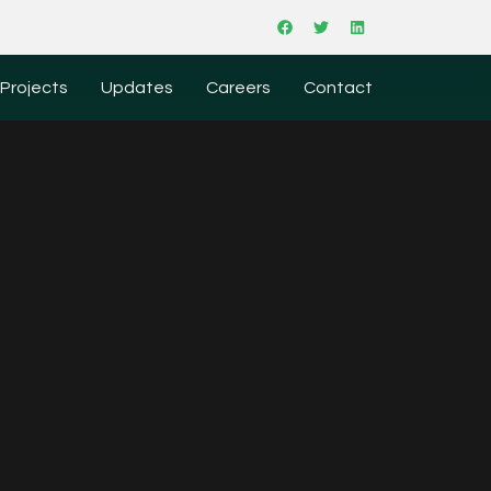
Facebook
Twitter
Linkedin
Projects
Updates
Careers
Contact