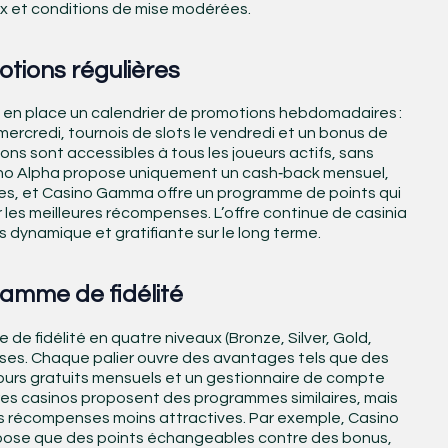
 et conditions de mise modérées.
tions régulières
 en place un calendrier de promotions hebdomadaires :
 mercredi, tournois de slots le vendredi et un bonus de
ns sont accessibles à tous les joueurs actifs, sans
sino Alpha propose uniquement un cash‑back mensuel,
res, et Casino Gamma offre un programme de points qui
 les meilleures récompenses. L’offre continue de casinia
s dynamique et gratifiante sur le long terme.
amme de fidélité
e fidélité en quatre niveaux (Bronze, Silver, Gold,
ises. Chaque palier ouvre des avantages tels que des
 tours gratuits mensuels et un gestionnaire de compte
tres casinos proposent des programmes similaires, mais
s récompenses moins attractives. Par exemple, Casino
opose que des points échangeables contre des bonus,