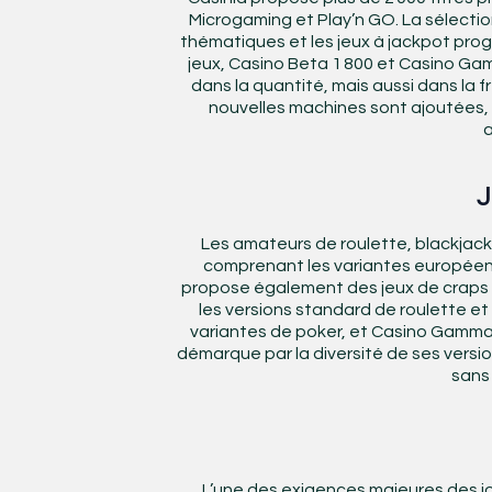
Microgaming et Play’n GO. La sélection
thématiques et les jeux à jackpot prog
jeux, Casino Beta 1 800 et Casino Ga
dans la quantité, mais aussi dans la 
nouvelles machines sont ajoutées, 
a
J
Les amateurs de roulette, blackjack
comprenant les variantes européenne
propose également des jeux de craps 
les versions standard de roulette et
variantes de poker, et Casino Gamma se
démarque par la diversité de ses version
sans 
L’une des exigences majeures des jou