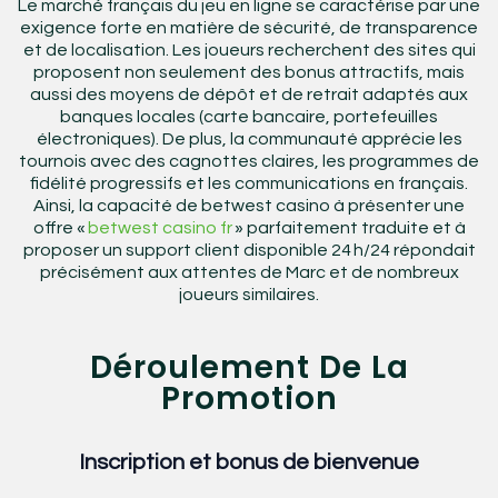
Le marché français du jeu en ligne se caractérise par une
exigence forte en matière de sécurité, de transparence
et de localisation. Les joueurs recherchent des sites qui
proposent non seulement des bonus attractifs, mais
aussi des moyens de dépôt et de retrait adaptés aux
banques locales (carte bancaire, portefeuilles
électroniques). De plus, la communauté apprécie les
tournois avec des cagnottes claires, les programmes de
fidélité progressifs et les communications en français.
Ainsi, la capacité de betwest casino à présenter une
offre «
betwest casino fr
» parfaitement traduite et à
proposer un support client disponible 24 h/24 répondait
précisément aux attentes de Marc et de nombreux
joueurs similaires.
Déroulement De La
Promotion
Inscription et bonus de bienvenue