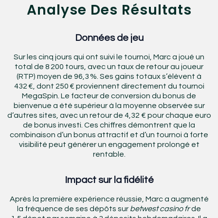
Analyse Des Résultats
Données de jeu
Sur les cinq jours qui ont suivi le tournoi, Marc a joué un
total de 8 200 tours, avec un taux de retour au joueur
(RTP) moyen de 96,3 %. Ses gains totaux s’élèvent à
432 €, dont 250 € proviennent directement du tournoi
MegaSpin. Le facteur de conversion du bonus de
bienvenue a été supérieur à la moyenne observée sur
d’autres sites, avec un retour de 4,32 € pour chaque euro
de bonus investi. Ces chiffres démontrent que la
combinaison d’un bonus attractif et d’un tournoi à forte
visibilité peut générer un engagement prolongé et
rentable.
Impact sur la fidélité
Après la première expérience réussie, Marc a augmenté
la fréquence de ses dépôts sur
betwest casino fr
de