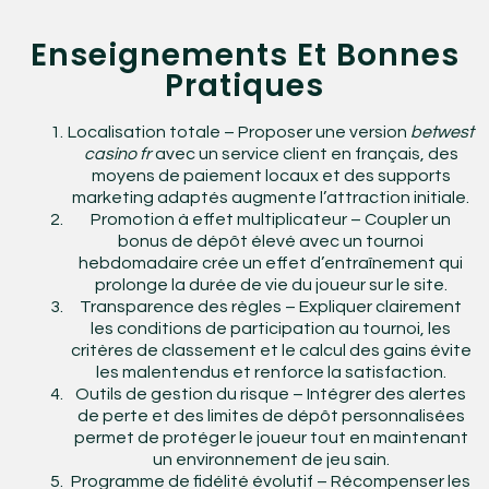
Enseignements Et Bonnes
Pratiques
Localisation totale – Proposer une version
betwest
casino fr
avec un service client en français, des
moyens de paiement locaux et des supports
marketing adaptés augmente l’attraction initiale.
Promotion à effet multiplicateur – Coupler un
bonus de dépôt élevé avec un tournoi
hebdomadaire crée un effet d’entraînement qui
prolonge la durée de vie du joueur sur le site.
Transparence des règles – Expliquer clairement
les conditions de participation au tournoi, les
critères de classement et le calcul des gains évite
les malentendus et renforce la satisfaction.
Outils de gestion du risque – Intégrer des alertes
de perte et des limites de dépôt personnalisées
permet de protéger le joueur tout en maintenant
un environnement de jeu sain.
Programme de fidélité évolutif – Récompenser les