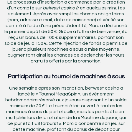
Le processus d’inscription a commencé par la création
d’un compte sur
betwest casino fr
en quelques minutes
seulement. Après avoir rempli les champs obligatoires
(nom, adresse e‑mail, date de naissance) et vérifié son
identité à l’aide d’une pièce d’identité, Marc a déclenché
le premier dépôt de 50 €. Grâce à l’offre de bienvenue, il a
reçu un bonus de 100 € supplémentaires, portant son
solde de jeu à 150 €. Cette injection de fonds a permis de
jouer à plusieurs machines à sous à mise moyenne,
augmentant ainsi les chances de déclencher les tours
gratuits offerts par la promotion.
Participation au tournoi de machines à sous
Une semaine après son inscription, betwest casino a
lancé le « Tournoi MegaSpin », un événement
hebdomadaire réservé aux joueurs disposant d’un solde
minimum de 20 €. Le tournoi était ouvert à toutes les
machines à sous du portefeuille, mais les points étaient
multipliés lors de la rotation de la « Machine du jour », qui
ce jour était « Starburst ». Marc a concentré son jeu sur
cette machine, profitant du bonus de dépôt pour