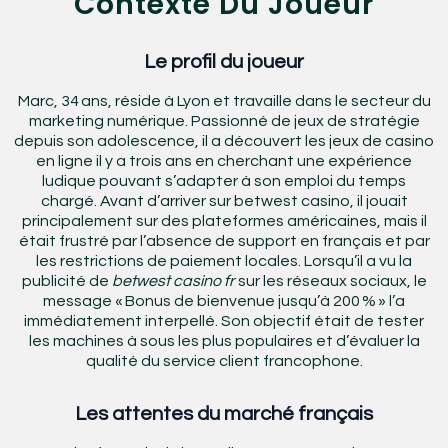
Contexte Du Joueur
Le profil du joueur
Marc, 34 ans, réside à Lyon et travaille dans le secteur du
marketing numérique. Passionné de jeux de stratégie
depuis son adolescence, il a découvert les jeux de casino
en ligne il y a trois ans en cherchant une expérience
ludique pouvant s’adapter à son emploi du temps
chargé. Avant d’arriver sur betwest casino, il jouait
principalement sur des plateformes américaines, mais il
était frustré par l’absence de support en français et par
les restrictions de paiement locales. Lorsqu’il a vu la
publicité de
betwest casino fr
sur les réseaux sociaux, le
message « Bonus de bienvenue jusqu’à 200 % » l’a
immédiatement interpellé. Son objectif était de tester
les machines à sous les plus populaires et d’évaluer la
qualité du service client francophone.
Les attentes du marché français