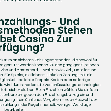
inzahlungs- Und
smethoden Stehen
abet Casino Zur
rfügung?
pektrum an sicheren Zahlungsmethoden, die sowohl für
gen genutzt werden können. Zu den gängigen Optionen
isa und Mastercard, E‑Wallets wie Skrill, Neteller und
Für Spieler, die lieber mit lokalen Zahlungsmitteln
Möglichkeit, beliebte Prepaid‑Karten oder sofortige
de wird durch modernste Verschlüsselungstechnologien
tets sicher bleiben. Beim Einzahlen wählen Sie einfach
ssenbereich, geben den Einzahlungsbetrag ein und
ungen gilt ein ähnliches Vorgehen – nach Auswahl der
szahlung in der Regel innerhalb weniger Werktage
bearbeitet.