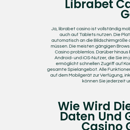
Librabet C
G
Ja, librabet casino ist vollständig m
auch auf Tablets nutzen. Die Pla
automatisch an die Bildschirmgröße a
müssen. Die meisten gängigen Browser
Casino problemlos. Darüber hinaus b
Android‑ und iOS‑Nutzer, die Sie i
ermöglicht schnellen Zugriff auf K
gesamte Spielangebot. Alle Funktionen
auf dem Mobilgerät zur Verfügung, ink
können Sie jederzeit un
Wie Wird Die
Daten Und G
Casino 