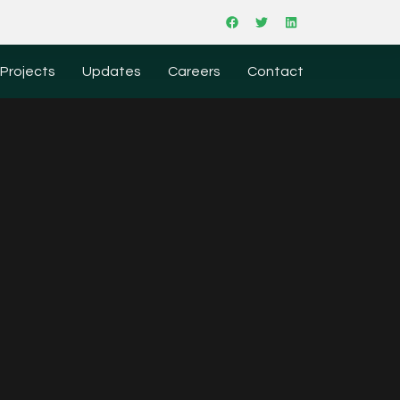
Facebook
Twitter
Linkedin
Projects
Updates
Careers
Contact