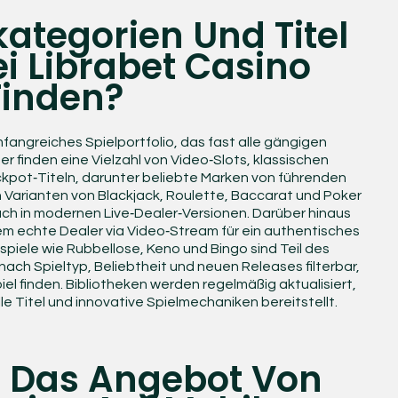
ategorien Und Titel
i Librabet Casino
Finden?
mfangreiches Spielportfolio, das fast alle gängigen
r finden eine Vielzahl von Video‑Slots, klassischen
kpot‑Titeln, darunter beliebte Marken von führenden
n Varianten von Blackjack, Roulette, Baccarat und Poker
 auch in modernen Live‑Dealer‑Versionen. Darüber hinaus
dem echte Dealer via Video‑Stream für ein authentisches
spiele wie Rubbellose, Keno und Bingo sind Teil des
ach Spieltyp, Beliebtheit und neuen Releases filterbar,
el finden. Bibliotheken werden regelmäßig aktualisiert,
le Titel und innovative Spielmechaniken bereitstellt.
t Das Angebot Von