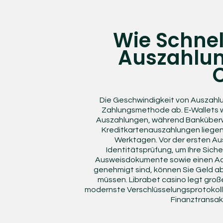
Wie Schnel
Auszahlun
Die Geschwindigkeit von Auszahlu
Zahlungsmethode ab. E‑Wallets wi
Auszahlungen, während Banküberw
Kreditkartenauszahlungen liegen i
Werktagen. Vor der ersten Au
Identitätsprüfung, um Ihre Siche
Ausweisdokumente sowie einen Ad
genehmigt sind, können Sie Geld 
müssen. Librabet casino legt groß
modernste Verschlüsselungsprotokolle
Finanztransakt