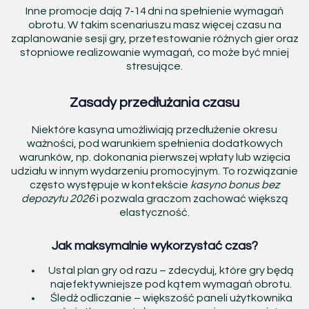
Inne promocje dają 7‑14 dni na spełnienie wymagań
obrotu. W takim scenariuszu masz więcej czasu na
zaplanowanie sesji gry, przetestowanie różnych gier oraz
stopniowe realizowanie wymagań, co może być mniej
stresujące.
Zasady przedłużania czasu
Niektóre kasyna umożliwiają przedłużenie okresu
ważności, pod warunkiem spełnienia dodatkowych
warunków, np. dokonania pierwszej wpłaty lub wzięcia
udziału w innym wydarzeniu promocyjnym. To rozwiązanie
często występuje w kontekście
kasyno bonus bez
depozytu 2026
i pozwala graczom zachować większą
elastyczność.
Jak maksymalnie wykorzystać czas?
Ustal plan gry od razu – zdecyduj, które gry będą
najefektywniejsze pod kątem wymagań obrotu.
Śledź odliczanie – większość paneli użytkownika