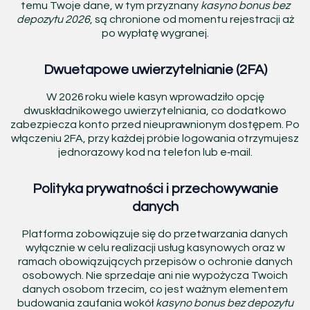
temu Twoje dane, w tym przyznany
kasyno bonus bez
depozytu 2026
, są chronione od momentu rejestracji aż
po wypłatę wygranej.
Dwuetapowe uwierzytelnianie (2FA)
W 2026 roku wiele kasyn wprowadziło opcję
dwuskładnikowego uwierzytelniania, co dodatkowo
zabezpiecza konto przed nieuprawnionym dostępem. Po
włączeniu 2FA, przy każdej próbie logowania otrzymujesz
jednorazowy kod na telefon lub e‑mail.
Polityka prywatności i przechowywanie
danych
Platforma zobowiązuje się do przetwarzania danych
wyłącznie w celu realizacji usług kasynowych oraz w
ramach obowiązujących przepisów o ochronie danych
osobowych. Nie sprzedaje ani nie wypożycza Twoich
danych osobom trzecim, co jest ważnym elementem
budowania zaufania wokół
kasyno bonus bez depozytu