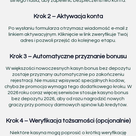
silnego hasła, aby zapewnić bezpieczeństwo konta.
Krok 2 – Aktywacja konta
Po wysłaniu formularza otrzymasz wiadomość e‑mail z
linkiem aktywacyjnym. Kliknięcie w link zweryfikuje Twój
adres i pozwoli przejść do kolejnego etapu.
Krok 3 – Automatyczne przyznanie bonusu
W większości nowoczesnych kasyn bonus bez depozytu
zostaje przyznany automatycznie po zakończeniu
rejestracji. Nie musisz wpisywać specjalnych kodów,
chyba że promocja wymaga tego dodatkowego kroku. W
2026 roku coraz więcej serwisów stosuje kasyno bonus
bez depozytu 2026, aby od razu nagrodzić nowych
graczy przy pomocy darmowych spinów lub kredytów.
Krok 4 – Weryfikacja tożsamości (opcjonalnie)
Niektóre kasyna mogą poprosić o krótką weryfikację