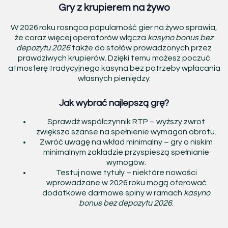
Gry z krupierem na żywo
W 2026 roku rosnąca popularność gier na żywo sprawia,
że coraz więcej operatorów włącza
kasyno bonus bez
depozytu 2026
także do stołów prowadzonych przez
prawdziwych krupierów. Dzięki temu możesz poczuć
atmosferę tradycyjnego kasyna bez potrzeby wpłacania
własnych pieniędzy.
Jak wybrać najlepszą grę?
Sprawdź współczynnik RTP – wyższy zwrot
zwiększa szanse na spełnienie wymagań obrotu.
Zwróć uwagę na wkład minimalny – gry o niskim
minimalnym zakładzie przyspieszą spełnianie
wymogów.
Testuj nowe tytuły – niektóre nowości
wprowadzane w 2026 roku mogą oferować
dodatkowe darmowe spiny w ramach
kasyno
bonus bez depozytu 2026
.