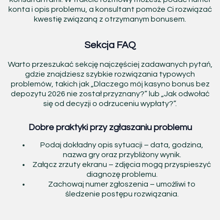
konta i opis problemu, a konsultant pomoże Ci rozwiązać
kwestię związaną z otrzymanym bonusem.
Sekcja FAQ
Warto przeszukać sekcję najczęściej zadawanych pytań,
gdzie znajdziesz szybkie rozwiązania typowych
problemów, takich jak „Dlaczego mój kasyno bonus bez
depozytu 2026 nie został przyznany?” lub „Jak odwołać
się od decyzji o odrzuceniu wypłaty?”.
Dobre praktyki przy zgłaszaniu problemu
Podaj dokładny opis sytuacji – data, godzina,
nazwa gry oraz przybliżony wynik.
Załącz zrzuty ekranu – zdjęcia mogą przyspieszyć
diagnozę problemu.
Zachowaj numer zgłoszenia – umożliwi to
śledzenie postępu rozwiązania.