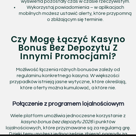
wyświetla pozostały czas w czasie rzeczywistym.
Wykorzystaj powiadomienia – w aplikacjach
mobilnych możesz ustawić alerty, które przypomną
o zbliżającym się terminie.
Czy Mogę Łączyć Kasyno
Bonus Bez Depozytu Z
Innymi Promocjami?
Możliwość łączenia różnych bonusów zależy od
regulaminu konkretnego kasyna. W większości
przypadków istnieją jasne wytyczne, które określają,
które oferty można kumulować, a które nie.
Połączenie z programem lojalnościowym
Wiele platform umożliwia jednoczesne korzystanie z
kasyno bonus bez depozytu 2026
i punktów
lojalnościowych, które przyznawane są za regularną grę.
Dzięki temu możesz jednocześnie zbierać nagrody za