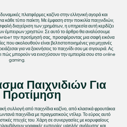
 δυναμικές πλατφόρμες καζίνο στην ελληνική αγορά και
α κάθε τύπο παίκτη. Με έμφαση στην ποικιλία παιχνιδιών,
σφαλή διαχείριση των χρημάτων, η υπηρεσία αυτή κερδίζει
ων έμπειρων χρηστών. Σε αυτό το άρθρο θα αναλύσουμε
awnbet την προτίμησή σας, προσφέροντας μια σαφή εικόνα
ες που ακολουθούν είναι βελτιστοποιημένες για μηχανές
ειάζεσαι για να ξεκινήσεις το παιχνίδι σου με σιγουριά. Ας
και πώς μπορούν να ενισχύσουν την εμπειρία σου στο online
gaming.
άσμα Παιχνιδιών Για
 Προτίμηση
ή συλλογή από παιχνίδια καζίνο, από κλασικά φρουτάκια
ωντανά παιχνίδια με πραγματικούς ντίλερ. Το εύρος αυτό
υστικές πτυχές του. Χάρη σε συνεργασίες με κορυφαίους
πολαμβάνουν γραφικές εμπειρίες υψηλής ανάλυσης και