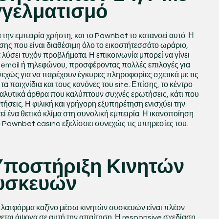
γελματισμό
 την εμπειρία χρήστη, και το Pawnbet το κατανοεί αυτό. Η
ης που είναι διαθέσιμη όλο το εικοστήτεσσάτο ωράριο,
 λύσει τυχόν προβλήματα. Η επικοινωνία μπορεί να γίνει
, email ή τηλεφώνου, προσφέροντας πολλές επιλογές για
νεχώς για να παρέχουν έγκυρες πληροφορίες σχετικά με τις
τα παιχνίδια και τους κανόνες του site. Επίσης, το κέντρο
ναλυτικά άρθρα που καλύπτουν συχνές ερωτήσεις, κάτι που
τήσεις. Η φιλική και γρήγορη εξυπηρέτηση ενισχύει την
ί ένα θετικό κλίμα στη συνολική εμπειρία. Η ικανοποίηση
ο Pawnbet casino εξελίσσει συνεχώς τις υπηρεσίες του.
υποστήριξη Κινητών
υσκευών
λατφόρμα καζίνο μέσω κινητών συσκευών είναι πλέον
εται άψογα σε αυτή την απαίτηση. Η responsive σχεδίαση