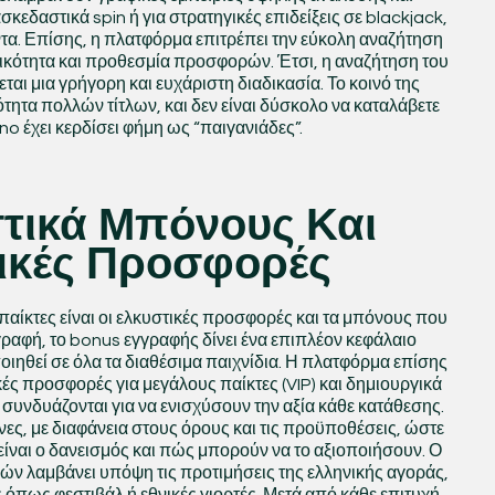
ασκεδαστικά spin ή για στρατηγικές επιδείξεις σε blackjack,
τα. Επίσης, η πλατφόρμα επιτρέπει την εύκολη αναζήτηση
τικότητα και προθεσμία προσφορών. Έτσι, η αναζήτηση του
αι μια γρήγορη και ευχάριστη διαδικασία. Το κοινό της
μότητα πολλών τίτλων, και δεν είναι δύσκολο να καταλάβετε
no έχει κερδίσει φήμη ως “παιγανιάδες”.
τικά Μπόνους Και
ικές Προσφορές
παίκτες είναι οι ελκυστικές προσφορές και τα μπόνους που
ραφή, το bonus εγγραφής δίνει ένα επιπλέον κεφάλαιο
οιηθεί σε όλα τα διαθέσιμα παιχνίδια. Η πλατφόρμα επίσης
ές προσφορές για μεγάλους παίκτες (VIP) και δημιουργικά
νδυάζονται για να ενισχύσουν την αξία κάθε κατάθεσης.
ς, με διαφάνεια στους όρους και τις προϋποθέσεις, ώστε
είναι ο δανεισμός και πώς μπορούν να το αξιοποιήσουν. Ο
 λαμβάνει υπόψη τις προτιμήσεις της ελληνικής αγοράς,
όπως φεστιβάλ ή εθνικές γιορτές. Μετά από κάθε επιτυχή