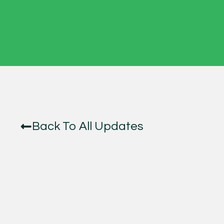
Back To All Updates