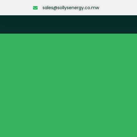
Skip
sales@sollysenergy.co.mw
to
content