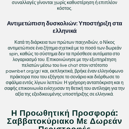
συναλλαγές γίνονται χωρίς καθυστέρηση ή επιπλέον
κόστος.
Αντιμετώπιση δυσκολιών: Υποστήριξη στα
ελληνικά
Κατά τη διάρκεια των πρώτων παιχνιδιών, ο Νίκος
αντιμετώπισε ένα ζήτημα σχετικά με το ποσό των δωρεάν
spin, καθώς το σύστημα δεν τα πρόσθεσε αυτόματα στο
λογαριασμό του. Επικοινώνησε με την εξυπηρέτηση
πελατών μέσω του live chat στον ιστότοπο
pawnbet.org/gr/ και, εκπληκτικά, βρήκε έναν ελληνόφωνο
πράκτορα που του εξήγησε το σενάριο και διόρθωσε το
σφάλμα εντός λίγων λεπτών. Η γρήγορη ανταπόκριση και η
σαφής επικοινωνία ενίσχυσαν τη θετική του αντίληψη για την
αξία της εξειδικευμένης υποστήριξης σε ελληνικά.
Η Προωθητική Προσφορά:
Σαββατοκύριακο Με Δωρεάν