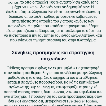
bonus, το οποίο παρείχε 100% αντιστοίχιση κατάθεσης
μέχρι 50 € και 20 δωρεάν spin σε δημοφιλή slot. Η
διαθεσιμότητα ελληνικού live chat του pawnbet έκανε τη
διαδικασία πιο απλή, καθώς μπόρεσε να λάβει άμεσες
απαντήσεις στις απορίες του για τους κανόνες των
παιχνιδιών. Η πρώτη του κατάθεση πραγματοποιήθηκε
μέσω τραπεζικού εμβάσματος, με αποτέλεσμα το σύστημα
να πιστοποιήσει την ταυτότητά του εντός λίγων λεπτών, κάτι
που ενίσχυσε την εμπιστοσύνη του στην πλατφόρμα.
Συνήθεις προτιμήσεις και στρατηγική
παιχνιδιών
Ο Νίκος προτιμά κυρίως slots με υψηλό RTP (επιστροφή
στον παίκτη) και θεματολογία που συνδέεται με την ελληνική
μυθολογία ή το σπορ. Στα στοιχήματα του στα αθλητικά,
εστιάζει σε αγώνες ποδοσφαίρου, ειδικά τις κριτικές των
αγώνων της Super League, και εφαρμόζει στρατηγική
bankroll management, διατηρώντας 2 % του κεφαλαίου του
ανά στοίχημα. Η προσέγγισή του είναι προσαρμοστική: όταν
ένα slot δεν αποδίδει, μεταβαίνει σε live dealer tables,