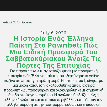
Back To All Updates
July 6, 2026
Η Ιστορία Ενός Έλληνα
Παίκτη Στο Pawnbet: Πώς
Μια Ειδική Προσφορά Του
Σαββατοκύριακου Άνοιξε Τις
Πόρτες Της Επιτυχίας
Στο παρόν case‑study εστιάζουμε σε μια πραγματική
εμπειρία ενός Έλληνα παίκτη που εξερεύνησε το online
καζίνο pawnbet για πρώτη φορά. Η ιστορία του ξεκίνησε με
μια μικρή κατάθεση, ακολουθήθηκε από μια σειρά
προωθητικών προσφορών και ολοκληρώθηκε με σημαντική
άνοδο στο λογαριασμό του. Η ανάλυση θα δείξει πώς η
ελληνική γλώσσα και το τοπικό περιβάλλον επηρέασαν την
αλληλεπίδραση με την πλατφόρμα, καθώς και τι διδάσκει