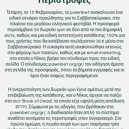
Περιστροφές
Τετάρτη, το 15 Φεβρουαρίου, το pawnbet ανακοίνωσε ένα
ειδικό σενάριο προώθησης για το Σαββατοκύριακο, στο
πλαίσιο του μεγάλου ελληνικού φεστιβάλ. Η προσφορά
περιλάμβανε 50 δωρεάν spin σε δύο από τα πιο δημοφιλή
slots, καθώς και μια ειδική αντιστοίχιση κατάθεσης 150% για
τους χρήστες που θα κατέβαναν τουλάχιστον 30 € μέσα στο
Σαββατοκύριακο. Η ευκαιρία αυτή ανακοινώθηκε εκτενώς
στο φόρουμ των παικτών, καθώς και με email marketing,
στο οποίο ο Νίκος βρήκε τον σύνδεσμο προς την ειδική
σελίδα. Ο σύνδεσμος pawnbet.org/gr/ τον οδήγησε άμεσα
στη σελίδα της προσφοράς, όπου τα βήματα εγγραφής και οι
όροι ήταν σαφώς περιγραφόμενοι.
Η ενεργοποίηση των δωρεάν spin έγινε αμέσως μετά την
επιβεβαίωση της κατάθεσης, και ο Νίκος άρχισε να παίζει
στο slot ‘Book of Dead’, το οποίο είχε υψηλή μέση απόδοση
(RTP). Σύμφωνα με τις οδηγίες που βρέθηκαν στο
pawnbet.org/gr/, η διαδικασία ήταν απλή: το σύστημα
αναθέτει αυτόματα τις περιστροφές στον λογαριασμό. Στο
πρώτο ημιώρο, η τυχαία σειρά των spin παρήγαγε τρία