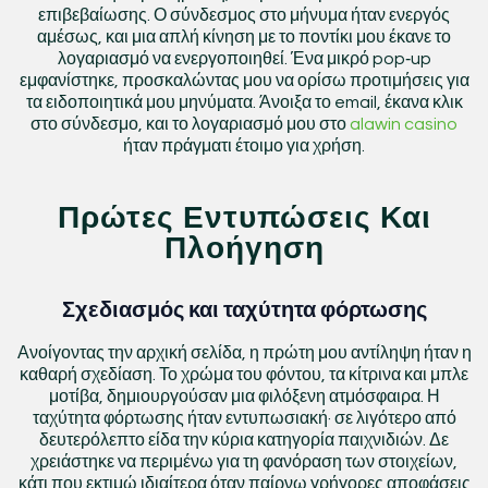
επιβεβαίωσης. Ο σύνδεσμος στο μήνυμα ήταν ενεργός
αμέσως, και μια απλή κίνηση με το ποντίκι μου έκανε το
λογαριασμό να ενεργοποιηθεί. Ένα μικρό pop‑up
εμφανίστηκε, προσκαλώντας μου να ορίσω προτιμήσεις για
τα ειδοποιητικά μου μηνύματα. Άνοιξα το email, έκανα κλικ
στο σύνδεσμο, και το λογαριασμό μου στο
alawin casino
ήταν πράγματι έτοιμο για χρήση.
Πρώτες Εντυπώσεις Και
Πλοήγηση
Σχεδιασμός και ταχύτητα φόρτωσης
Ανοίγοντας την αρχική σελίδα, η πρώτη μου αντίληψη ήταν η
καθαρή σχεδίαση. Το χρώμα του φόντου, τα κίτρινα και μπλε
μοτίβα, δημιουργούσαν μια φιλόξενη ατμόσφαιρα. Η
ταχύτητα φόρτωσης ήταν εντυπωσιακή· σε λιγότερο από
δευτερόλεπτο είδα την κύρια κατηγορία παιχνιδιών. Δε
χρειάστηκε να περιμένω για τη φανόραση των στοιχείων,
κάτι που εκτιμώ ιδιαίτερα όταν παίρνω γρήγορες αποφάσεις