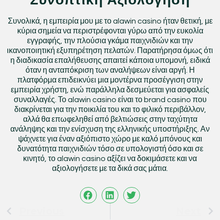
Συνολικά, η εμπειρία μου με το alawin casino ήταν θετική, με
κύρια σημεία να περιστρέφονται γύρω από την ευκολία
εγγραφής, την πλούσια γκάμα παιχνιδιών και την
ικανοποιητική εξυπηρέτηση πελατών. Παρατήρησα όμως ότι
η διαδικασία επαλήθευσης απαιτεί κάποια υπομονή, ειδικά
όταν η ανταπόκριση των αναλήψεων είναι αργή. Η
πλατφόρμα επιδεικνύει μια μοντέρνα προσέγγιση στην
εμπειρία χρήστη, ενώ παράλληλα δεσμεύεται για ασφαλείς
συναλλαγές. Το alawin casino είναι το brand casino που
διακρίνεται για την ποικιλία του και το φιλικό περιβάλλον,
αλλά θα επωφεληθεί από βελτιώσεις στην ταχύτητα
ανάληψης και την ενίσχυση της ελληνικής υποστήριξης. Αν
ψάχνετε για έναν αξιόπιστο χώρο με καλό μπόνους και
δυνατότητα παιχνιδιών τόσο σε υπολογιστή όσο και σε
κινητό, το alawin casino αξίζει να δοκιμάσετε και να
αξιολογήσετε με τα δικά σας μάτια.
Prev
N
Previous
Next