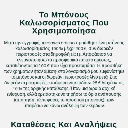
Το Μπόνους
Καλωσορίσματος Που
Χρησιμοποίησα
Μετά την εγγραφή, το alawin casino προώθησε ένα μπόνους
καλωσορίσματος 100 % μέχρι 200 €, συν δωρεάν
περιστροφές στα δημοφιλή slots. Αποφάσισα να
ενεργοποιήσω το προσφορικό πακέτο αμέσως,
καταθέτοντας τα 100 € που είχα προετοιμάσει. Η προσθήκη
των χρημάτων ήταν άμεση· στο λογαριασμό μου εμφανίστηκε
το μπόνους και οι δωρεάν περιστροφές λίγο μετά. Στις
δωρεάν περιστροφές, κατάφερα να κερδίσω 25 € διαχέοντας
10 % της αρχικής κατάθεσης. Ήταν μια ωραία αρχική
ενίσχυση, αλλά χρειάστηκε να τηρήσω το όριο ανάπαυσης
(απαίτηση πέντε φορές το ποσό του μπόνους) πριν
μπορέσω να κάνω ανάληψη των κερδών.
Καταθέσεις Και Αναλήψεις