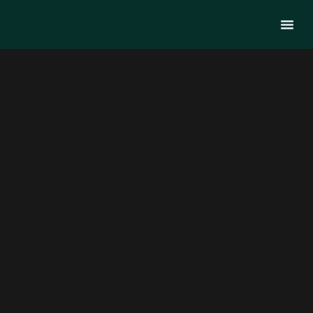
Skip
Me
to
content