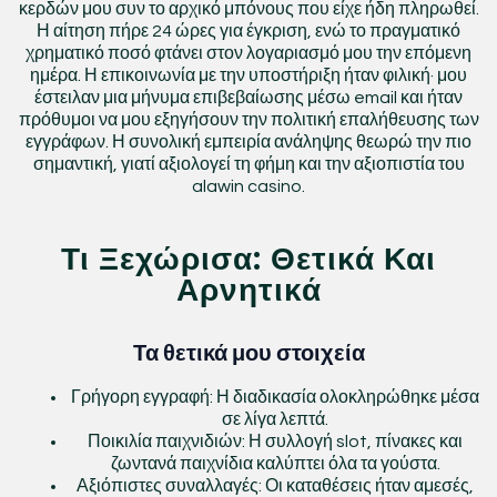
κερδών μου συν το αρχικό μπόνους που είχε ήδη πληρωθεί.
Η αίτηση πήρε 24 ώρες για έγκριση, ενώ το πραγματικό
χρηματικό ποσό φτάνει στον λογαριασμό μου την επόμενη
ημέρα. Η επικοινωνία με την υποστήριξη ήταν φιλική· μου
έστειλαν μια μήνυμα επιβεβαίωσης μέσω email και ήταν
πρόθυμοι να μου εξηγήσουν την πολιτική επαλήθευσης των
εγγράφων. Η συνολική εμπειρία ανάληψης θεωρώ την πιο
σημαντική, γιατί αξιολογεί τη φήμη και την αξιοπιστία του
alawin casino.
Τι Ξεχώρισα: Θετικά Και
Αρνητικά
Τα θετικά μου στοιχεία
Γρήγορη εγγραφή: Η διαδικασία ολοκληρώθηκε μέσα
σε λίγα λεπτά.
Ποικιλία παιχνιδιών: Η συλλογή slot, πίνακες και
ζωντανά παιχνίδια καλύπτει όλα τα γούστα.
Αξιόπιστες συναλλαγές: Οι καταθέσεις ήταν αμεσές,