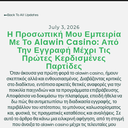
Back To All Updates
July 3, 2026
Η Προσωπική Μου Εμπειρία
Με Το Alawin Casino: Από
Την Εγγραφή Μέχρι Τις
Πρώτες Κερδισμένες
Παρτίδες
Όταν άκουσα για πρώτη φορά το alawin casino, ήμουν
σκεπτικός αλλά και ενθουσιασμένος. Διαβάζοντας κριτικές
στο διαδίκτυο, εντόπισα αρκετές θετικές αναφορές για την
ποικιλία παιχνιδιών και τα προγράμματα επιβράβευσης.
Αποφάσισα να δοκιμάσω την πλατφόρμα, επειδή ήθελα να
δω πώς θα αντιμετωπίσω τη διαδικασία εγγραφής, το
περιβάλλον του ιστότοπου, το μπόνους καλωσορίσματος
και, φυσικά, τις πραγματικές καταθέσεις και αναλήψεις. Σε
αυτό το άρθρο θα κάνω μια ειλικρινή αφήγηση, από τη στιγμή
που άνοιξα το alawin casino μέχρι τις τελευταίες μου