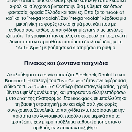
alawin casino διαθέτει έναν μεγάλο κατάλογο από κλασικά
3‑ρολ και σύγχρονα βιντεοπαιχνίδια με θεματικές όπως
φαντασία, αρχαία Ελλάδα και ταινίες. Έπαιξα το “Book of
Ra” και το “Mega Moolah”. Στο “Mega Moolah” κέρδισα μια
μικρή νίκη 15 φορές το στοίχημά μου, κάτι που με
ενθουσίασε, καθώς το παιχνίδι φημίζεται για τις μεγάλες
τζακπότε. Τα γραφικά ήταν ομαλά, ο ήχος ρεαλιστικός, ενώ η
δυνατότητα να προσθέσω αυτόματα διπλό κέρδος με το
“Auto‑Spin” με βοήθησε να διατηρήσω το ρυθμό.
Πίνακες και ζωντανά παιχνίδια
Ακολούθησα τα classic τραπέζια: Blackjack, Roulette και
Baccarat. Η επιλογή του “Live Casino” ήταν ενδιαφέρουσα,
ειδικά το “Live Roulette”. Ο ντίλερ ήταν επαγγελματίας, η ροή
βίντεο υψηλής ανάλυσης, και μπόρεσα να αλληλεπιδράσω
με το chat της πλατφόρμας. Στο Blackjack, εκμεταλλεύτηκα
τη βασική στρατηγική μου και κέρδισα λίγες φορές
συνεχόμενα. Συνολικά, τα παιχνίδια εντυπωσίασαν με την
ποιότητα του λογισμικού, παρόλο που μερικά από τα
τραπέζια είχαν μικρό πρόβλημα καθυστέρησης όταν ο
αριθμός των παικτών αυξήθηκε.